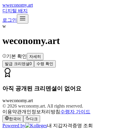
w
weconomy.art
디지털 배지
로그인
w
weconomy.art
기본 확인
자세히
발급 크리덴셜
0
수령 확인
아직 공개된 크리덴셜이 없어요
w
weconomy.art
© 2026
weconomy.art
. All rights reserved.
이용약관
개인정보처리방침
수령자 가이드
한국어
다크
Powered by
내 지갑
자격증명 조회