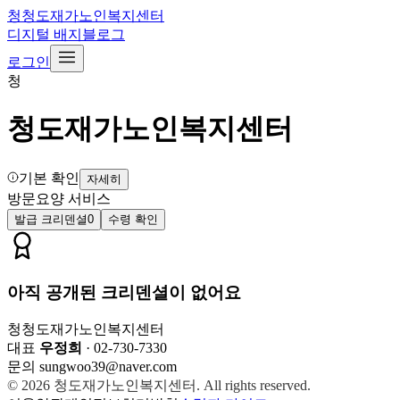
청
청도재가노인복지센터
디지털 배지
블로그
로그인
청
청도재가노인복지센터
기본 확인
자세히
방문요양 서비스
발급 크리덴셜
0
수령 확인
아직 공개된 크리덴셜이 없어요
청
청도재가노인복지센터
대표
우정희
·
02-730-7330
문의
sungwoo39@naver.com
© 2026
청도재가노인복지센터
. All rights reserved.