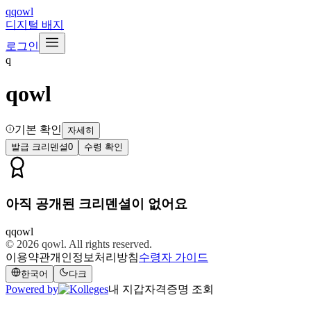
q
qowl
디지털 배지
로그인
q
qowl
기본 확인
자세히
발급 크리덴셜
0
수령 확인
아직 공개된 크리덴셜이 없어요
q
qowl
© 2026
qowl
. All rights reserved.
이용약관
개인정보처리방침
수령자 가이드
한국어
다크
Powered by
내 지갑
자격증명 조회