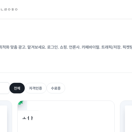
ㅇㄴㄹㅇㅎㅇ
 최적화 맞춤 광고. 맡겨보세요. 로그인. 쇼핑. 언론사. 카페바이럴. 트래픽/저장. 픽켓팅
전체
자격인증
수료증
ㅗㅓㅏ