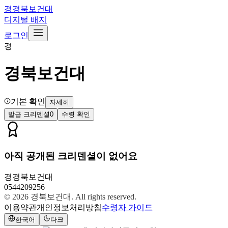
경
경북보건대
디지털 배지
로그인
경
경북보건대
기본 확인
자세히
발급 크리덴셜
0
수령 확인
아직 공개된 크리덴셜이 없어요
경
경북보건대
0544209256
© 2026
경북보건대
. All rights reserved.
이용약관
개인정보처리방침
수령자 가이드
한국어
다크