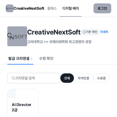
CreativeNextSoft
클래스
디지털 배지
로그인
CreativeNextSoft
기본 확인
자세히
고려대학교 <> 국제미래학회 최고경영자 과정
발급 크리덴셜
수령 확인
1
전체
자격인증
수료증
AI Director
2급