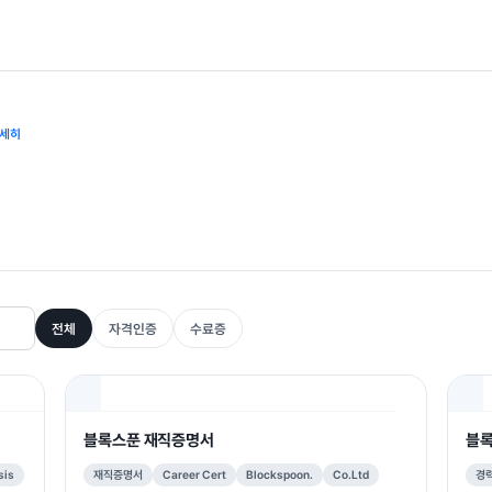
세히
전체
자격인증
수료증
블록스푼 재직증명서
블록
sis
재직증명서
Career Cert
Blockspoon.
Co.Ltd
경