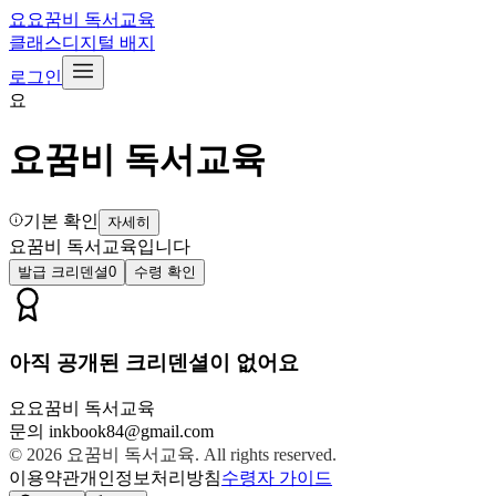
요
요꿈비 독서교육
클래스
디지털 배지
로그인
요
요꿈비 독서교육
기본 확인
자세히
요꿈비 독서교육입니다
발급 크리덴셜
0
수령 확인
아직 공개된 크리덴셜이 없어요
요
요꿈비 독서교육
문의
inkbook84@gmail.com
© 2026
요꿈비 독서교육
. All rights reserved.
이용약관
개인정보처리방침
수령자 가이드