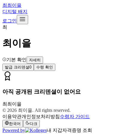
최
최이을
디지털 배지
로그인
최
최이을
기본 확인
자세히
발급 크리덴셜
0
수령 확인
아직 공개된 크리덴셜이 없어요
최
최이을
© 2026
최이을
. All rights reserved.
이용약관
개인정보처리방침
수령자 가이드
한국어
다크
Powered by
내 지갑
자격증명 조회