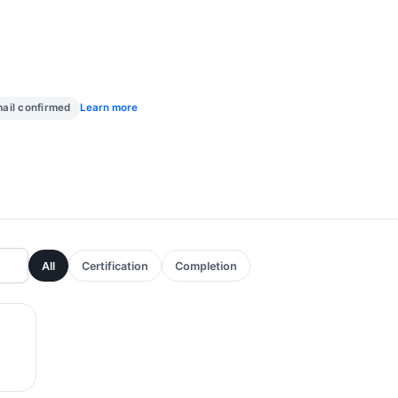
ail confirmed
Learn more
All
Certification
Completion