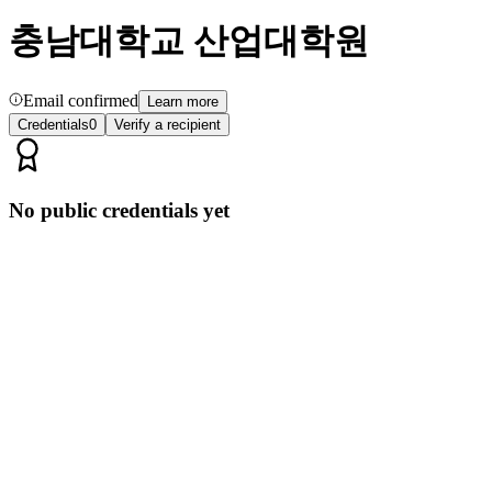
충남대학교 산업대학원
Email confirmed
Learn more
Credentials
0
Verify a recipient
No public credentials yet