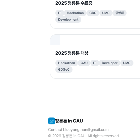
2025 청룡톤 수료증
IT
Hackathon
GDG
UMC
중앙대
Development
2025 청룡톤 대상
Hackathon
CAU
IT
Developer
UMC
GDGoC
청룡톤 in CAU
Contact
blueyongthon@gmail.com
© 2026
청룡톤 in CAU
. All rights reserved.