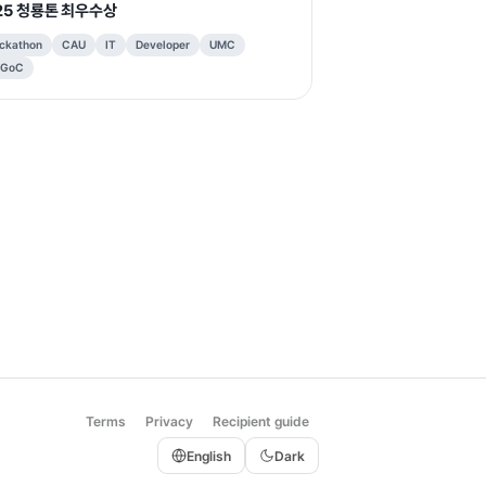
25 청룡톤 최우수상
ckathon
CAU
IT
Developer
UMC
GoC
Terms
Privacy
Recipient guide
English
Dark