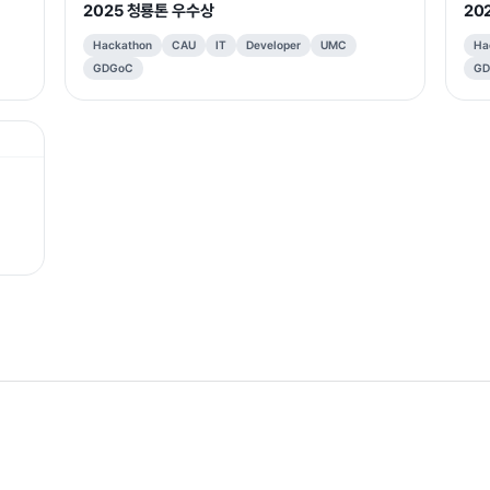
2025 청룡톤 우수상
20
Hackathon
CAU
IT
Developer
UMC
Ha
GDGoC
GD