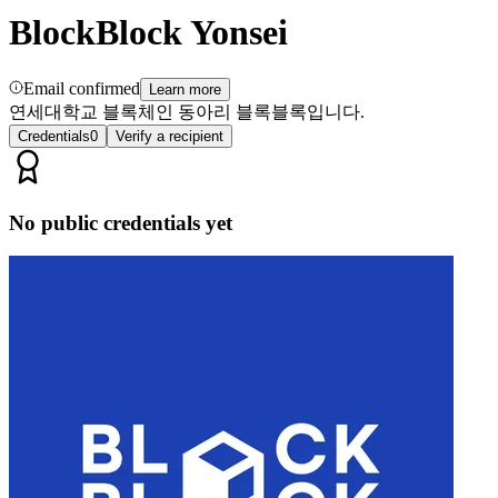
BlockBlock Yonsei
Email confirmed
Learn more
연세대학교 블록체인 동아리 블록블록입니다.
Credentials
0
Verify a recipient
No public credentials yet