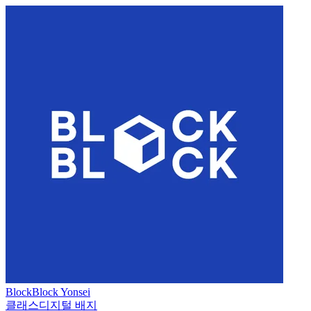
BlockBlock Yonsei
클래스
디지털 배지